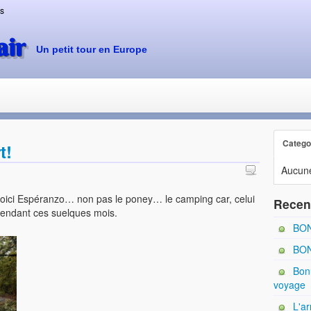
ts
air
Un petit tour en Europe
Catego
t!
Aucune
 voici Espéranzo… non pas le poney… le camping car, celui
Recen
pendant ces suelques mois.
BON
BON
Bonu
voyage
L'ar