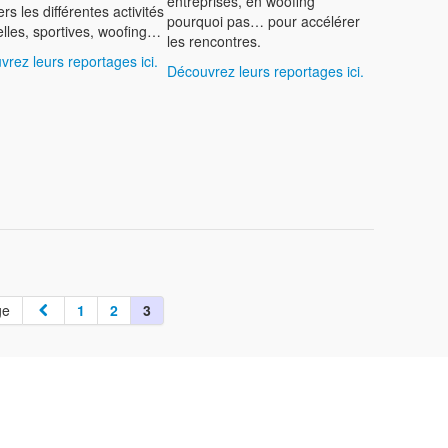
entreprises, en woofing
ers les différentes activités
pourquoi pas… pour accélérer
elles, sportives, woofing…
les rencontres.
rez leurs reportages ici.
Déc
ouvrez leurs reportages ici.
ge
1
2
3