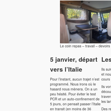
Le coin repas – travail – devoirs
5 janvier, départ
Les
vers l’Italie
Ils su
et nou
Pour l’instant, aucun trajet n’est
cours 
programmé. Nous irons où le
Ils vo
hasard nous mènera. On a un
découv
peu hésité. Pour éviter le test
traver
PCR et un auto-confinement de
les la
5 jours, on pensait passer l’Italie
en transit (en moins de 36
Des r