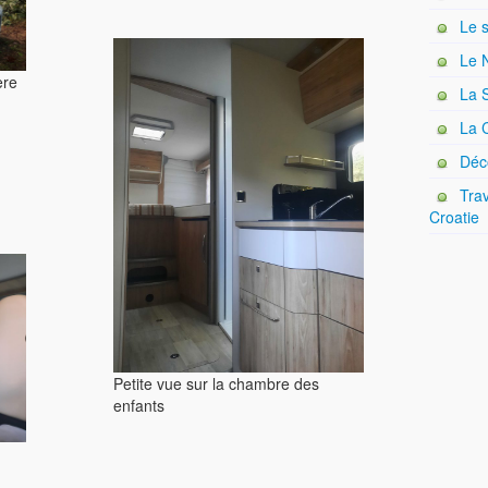
Le s
Le N
ère
La S
La C
Déco
Trav
Croatie
Petite vue sur la chambre des
enfants